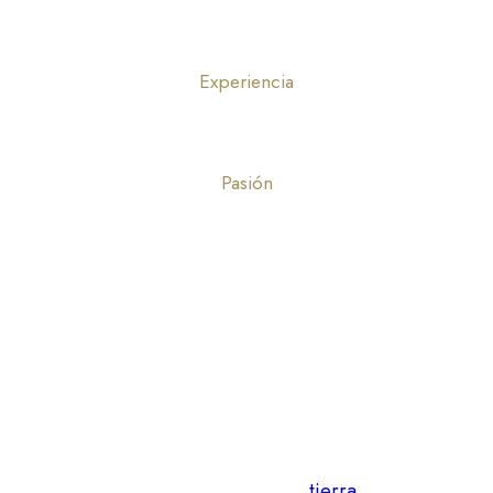
Experiencia
Pasión
Situada en un marco geográfico único,
nuestra Bodega se ubica en Jerez de la
Frontera, el corazón de los vinos de la
Tierra de Cádiz. Tierras de horizontes
abiertos, dominados por terrenos llanos
o suavemente ondulados y colinas de
escasa pendiente, donde la
tierra