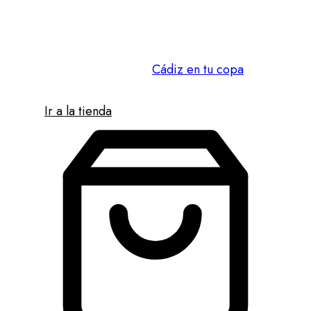
ofrecemos una selecta variedad de vinos
de la Tierra de Cádiz elaborados con
mimo y pasión para tu disfrute. Para que
puedas disfrutar de
Cádiz en tu copa
.
Ir a la tienda