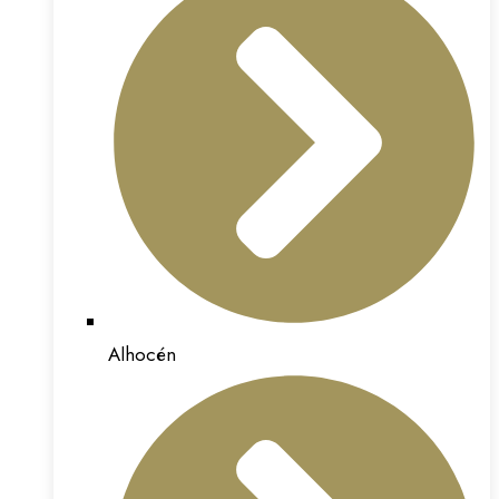
Alhocén