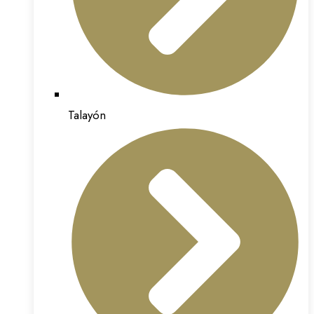
Talayón