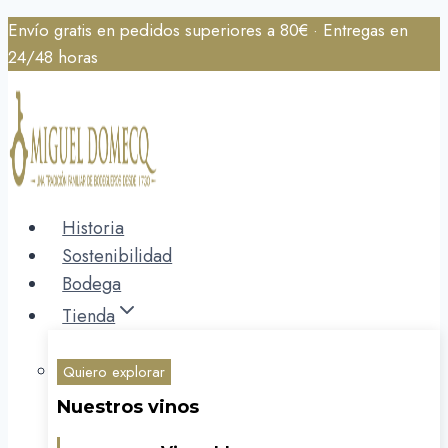
Saltar
Envío gratis en pedidos superiores a 80€ · Entregas en
al
24/48 horas
contenido
Historia
Sostenibilidad
Bodega
Tienda
Quiero explorar
Nuestros vinos