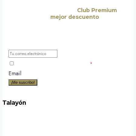
¡Suscríbete a nuestro
Club Premium
y
consigue el
mejor descuento
para tu
primera compra!
Déjanos tu correo electrónico y te haremos llegar todas las
nuevas noticias, novedades y promociones exclusivas para
miembros.
He leído y acepto la Política de Privacidad
*
Email
¡Me suscribo!
Talayón