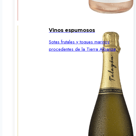
Vinos espumosos
Sotas frutales y toques marinos
procedentes de la Tierra Albariza