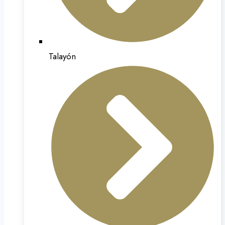
Talayón