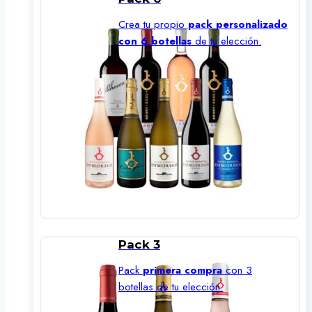
Crea tu propio
pack personalizado
con 6 botellas
de tu elección.
Pack 3
Pack
primera compra
con 3
botellas de tu elección.