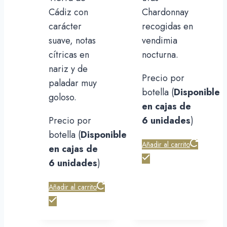
Cádiz con
Chardonnay
carácter
recogidas en
suave, notas
vendimia
cítricas en
nocturna.
nariz y de
Precio por
paladar muy
botella (
Disponible
goloso.
en cajas de
Precio por
6 unidades
)
botella (
Disponible
Añadir al carrito
en cajas de
6 unidades
)
Añadir al carrito