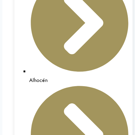
Alhocén