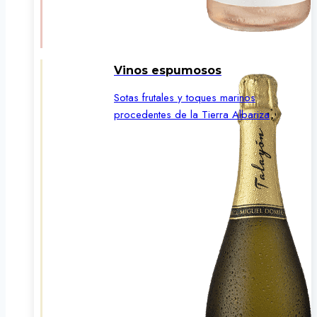
Vinos espumosos
Sotas frutales y toques marinos
procedentes de la Tierra Albariza