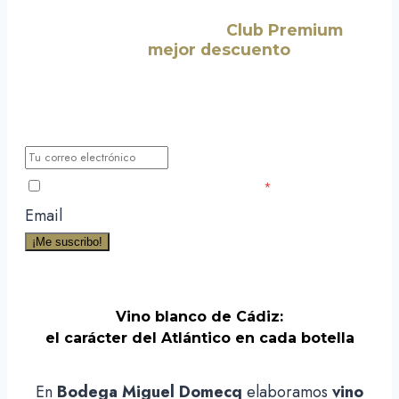
¡Suscríbete a nuestro
Club Premium
y
consigue el
mejor descuento
para tu
primera compra!
Déjanos tu correo electrónico y te haremos llegar todas las
nuevas noticias, novedades y promociones exclusivas para
miembros.
He leído y acepto la Política de Privacidad
*
Email
¡Me suscribo!
Vino blanco de Cádiz:
el carácter del Atlántico en cada botella
En
Bodega Miguel Domecq
elaboramos
vino