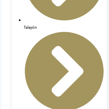
Talayón