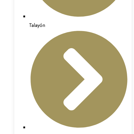
Talayón