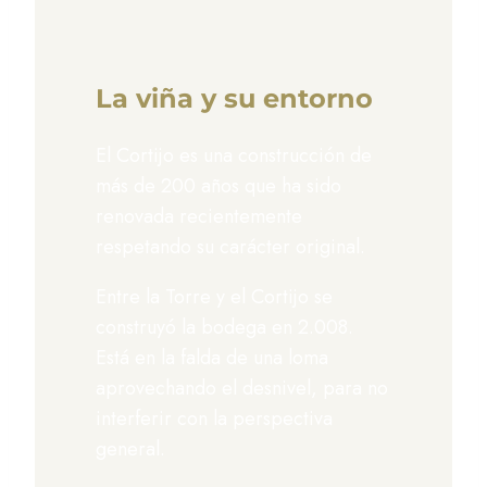
La viña y su entorno
El Cortijo es una construcción de
más de 200 años que ha sido
renovada recientemente
respetando su carácter original.
Entre la Torre y el Cortijo se
construyó la bodega en 2.008.
Está en la falda de una loma
aprovechando el desnivel, para no
interferir con la perspectiva
general.