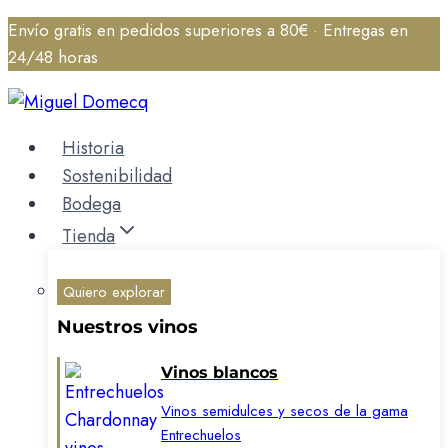
Saltar
Envío gratis en pedidos superiores a 80€ · Entregas en
al
24/48 horas
contenido
Historia
Sostenibilidad
Bodega
Tienda
Quiero explorar
Nuestros vinos
Vinos blancos
Vinos semidulces y secos de la gama
Entrechuelos