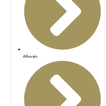
Alhocén