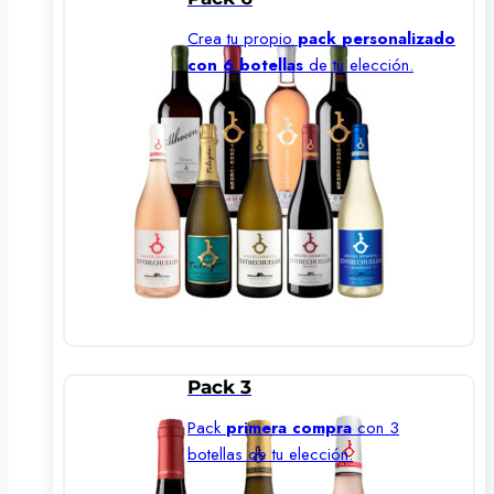
Crea tu propio
pack personalizado
con 6 botellas
de tu elección.
Pack 3
Pack
primera compra
con 3
botellas de tu elección.