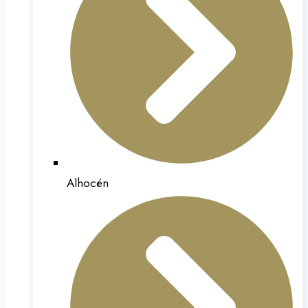
Alhocén