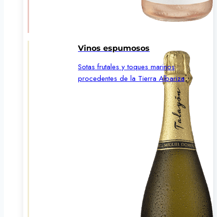
Vinos espumosos
Sotas frutales y toques marinos
procedentes de la Tierra Albariza