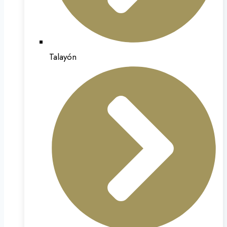
Talayón