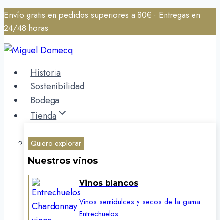
Saltar
Envío gratis en pedidos superiores a 80€ · Entregas en
al
24/48 horas
contenido
Historia
Sostenibilidad
Bodega
Tienda
Quiero explorar
Nuestros vinos
Vinos blancos
Vinos semidulces y secos de la gama
Entrechuelos