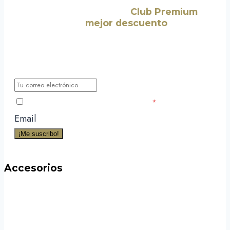
¡Suscríbete a nuestro
Club Premium
y
consigue el
mejor descuento
para tu
primera compra!
Déjanos tu correo electrónico y te haremos llegar todas las
nuevas noticias, novedades y promociones exclusivas para
miembros.
He leído y acepto la Política de Privacidad
*
Email
¡Me suscribo!
Accesorios