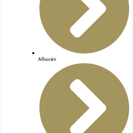
Alhocén