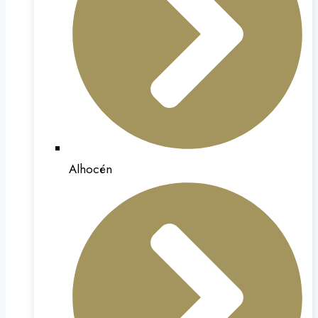
Alhocén