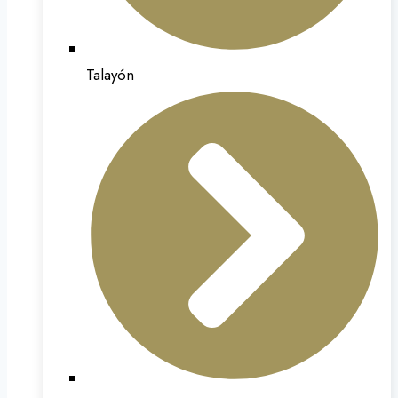
Talayón