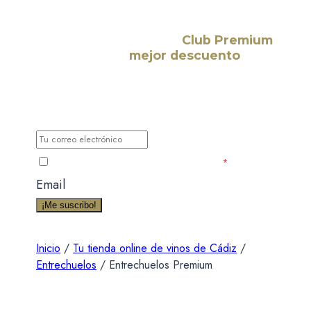
¡Suscríbete a nuestro
Club Premium
y consigue el
mejor descuento
para
tu primera compra!
Déjanos tu correo electrónico y te haremos llegar
todas las nuevas noticias, novedades y
promociones exclusivas para miembros.
He leído y acepto la Política de Privacidad
*
Email
¡Me suscribo!
Inicio
/
Tu tienda online de vinos de Cádiz
/
Entrechuelos
/
Entrechuelos Premium