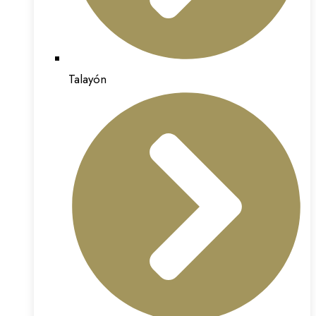
Talayón