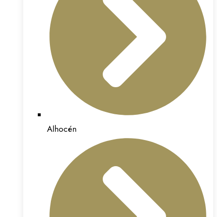
Alhocén