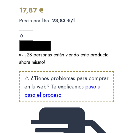
17,87
€
Precio por litro:
23,83
€
/l
Entrechuelos
Premium
Añadir al carrito
cantidad
👀 ¡28 personas están viendo este producto
ahora mismo!
⚠️ ¿Tienes problemas para comprar
en la web? Te explicamos
paso a
paso el proceso