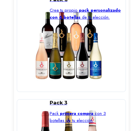
Crea tu propio
pack personalizado
con 6 botellas
de tu elección.
Pack 3
Pack
primera compra
con 3
botellas de tu elección.