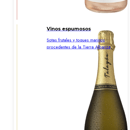
Vinos espumosos
Sotas frutales y toques marinos
procedentes de la Tierra Albariza