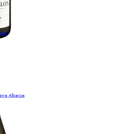
adar
erra Albariza