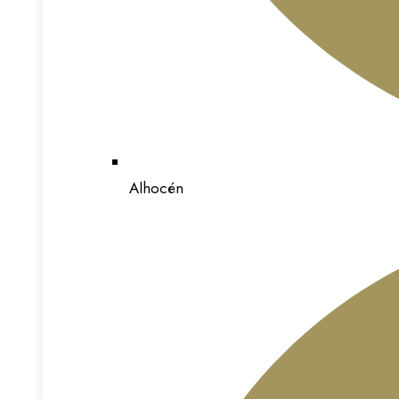
Alhocén