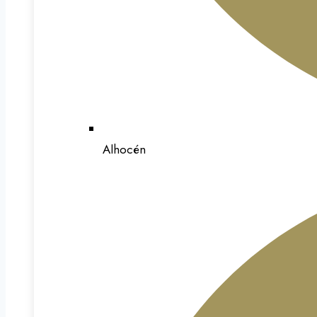
Alhocén