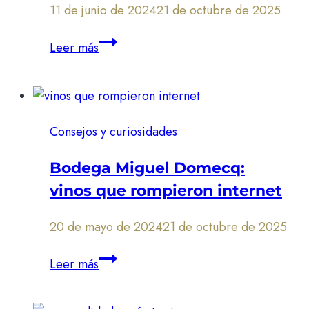
11 de junio de 2024
21 de octubre de 2025
Los
Leer más
vinos
más
controvertidos:
sabores
Consejos y curiosidades
que
dividen
Bodega Miguel Domecq:
opiniones
vinos que rompieron internet
20 de mayo de 2024
21 de octubre de 2025
Bodega
Leer más
Miguel
Domecq: