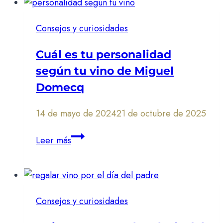
vinos
que
Consejos y curiosidades
rompieron
internet
Cuál es tu personalidad
según tu vino de Miguel
Domecq
14 de mayo de 2024
21 de octubre de 2025
Cuál
Leer más
es
tu
personalidad
según
Consejos y curiosidades
tu
vino