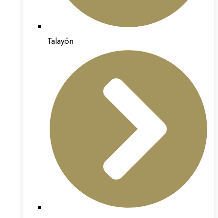
Talayón