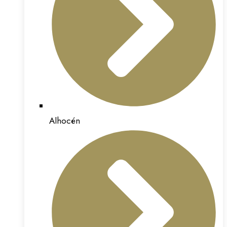
Alhocén