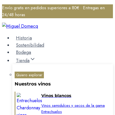
Saltar
Envío gratis en pedidos superiores a 80€ · Entregas en
al
24/48 horas
contenido
Historia
Sostenibilidad
Bodega
Tienda
Quiero explorar
Nuestros vinos
Vinos blancos
Vinos semidulces y secos de la gama
Entrechuelos