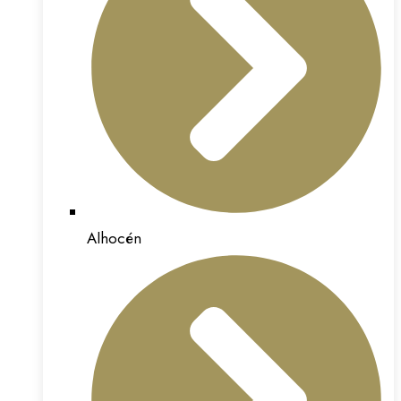
Alhocén