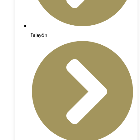
Talayón