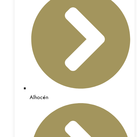
Alhocén