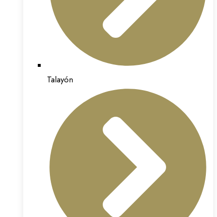
Talayón