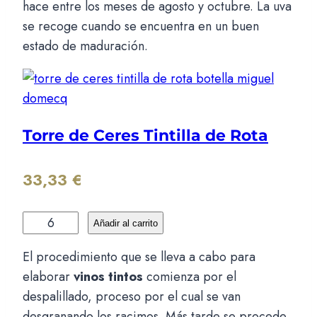
hace entre los meses de agosto y octubre. La uva
se recoge cuando se encuentra en un buen
estado de maduración.
Torre de Ceres Tintilla de Rota
33,33
€
T
Añadir al carrito
o
El procedimiento que se lleva a cabo para
r
elaborar
vinos tintos
comienza por el
r
despalillado, proceso por el cual se van
e
desgranando los racimos. Más tarde se procede