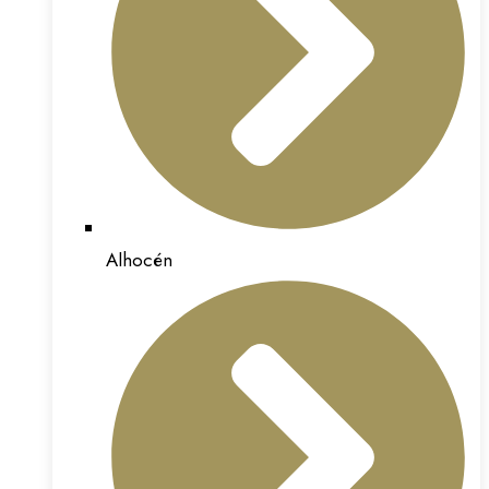
Alhocén