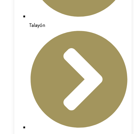
Talayón