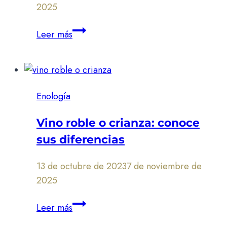
2025
¿Qué
Leer más
es
una
cepa
de
Enología
vino?
Vino roble o crianza: conoce
sus diferencias
13 de octubre de 2023
7 de noviembre de
2025
Vino
Leer más
roble