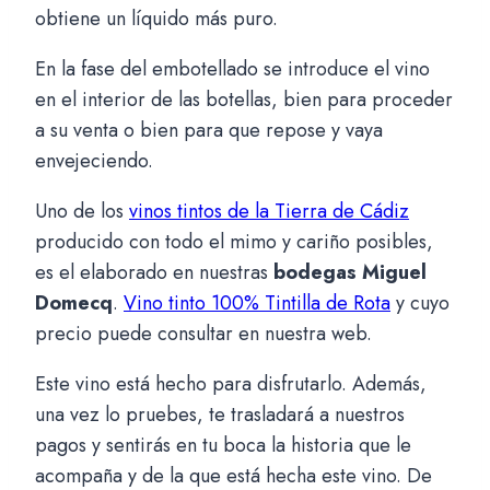
e
obtiene un líquido más puro.
R
o
En la fase del embotellado se introduce el vino
t
en el interior de las botellas, bien para proceder
a
a su venta o bien para que repose y vaya
c
envejeciendo.
a
Uno de los
vinos tintos de la Tierra de Cádiz
n
producido con todo el mimo y cariño posibles,
t
es el elaborado en nuestras
bodegas Miguel
i
Domecq
.
Vino tinto 100% Tintilla de Rota
y cuyo
d
precio puede consultar en nuestra web.
a
d
Este vino está hecho para disfrutarlo. Además,
una vez lo pruebes, te trasladará a nuestros
pagos y sentirás en tu boca la historia que le
acompaña y de la que está hecha este vino. De