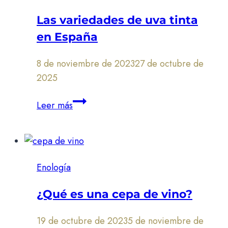
para
Las variedades de uva tinta
vinos
en España
blancos
8 de noviembre de 2023
27 de octubre de
2025
Las
Leer más
variedades
de
uva
tinta
Enología
en
España
¿Qué es una cepa de vino?
19 de octubre de 2023
5 de noviembre de