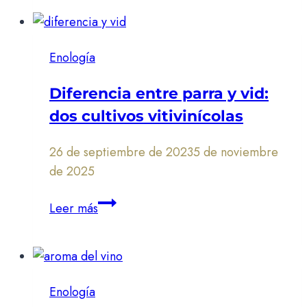
o
crianza:
conoce
Enología
sus
diferencias
Diferencia entre parra y vid:
dos cultivos vitivinícolas
26 de septiembre de 2023
5 de noviembre
de 2025
Diferencia
Leer más
entre
parra
y
vid:
Enología
dos