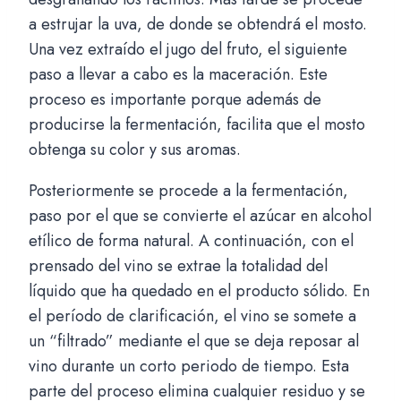
d
a estrujar la uva, de donde se obtendrá el mosto.
e
Una vez extraído el jugo del fruto, el siguiente
C
paso a llevar a cabo es la maceración. Este
e
proceso es importante porque además de
r
producirse la fermentación, facilita que el mosto
e
obtenga su color y sus aromas.
s
T
Posteriormente se procede a la fermentación,
i
paso por el que se convierte el azúcar en alcohol
n
etílico de forma natural. A continuación, con el
t
prensado del vino se extrae la totalidad del
i
líquido que ha quedado en el producto sólido. En
l
el período de clarificación, el vino se somete a
l
un “filtrado” mediante el que se deja reposar al
a
vino durante un corto periodo de tiempo. Esta
d
parte del proceso elimina cualquier residuo y se