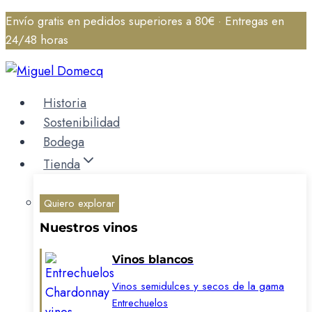
Saltar
Envío gratis en pedidos superiores a 80€ · Entregas en
al
24/48 horas
contenido
Historia
Sostenibilidad
Bodega
Tienda
Quiero explorar
Nuestros vinos
Vinos blancos
Vinos semidulces y secos de la gama
Entrechuelos