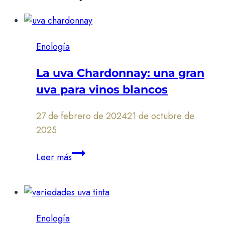
Enología
La uva Chardonnay: una gran
uva para vinos blancos
27 de febrero de 2024
21 de octubre de
2025
La
Leer más
uva
Chardonnay:
una
gran
Enología
uva