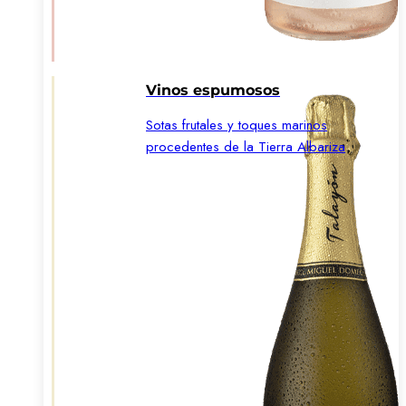
Vinos espumosos
Sotas frutales y toques marinos
procedentes de la Tierra Albariza