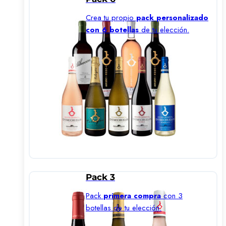
Crea tu propio
pack personalizado
con 6 botellas
de tu elección.
Pack 3
Pack
primera compra
con 3
botellas de tu elección.