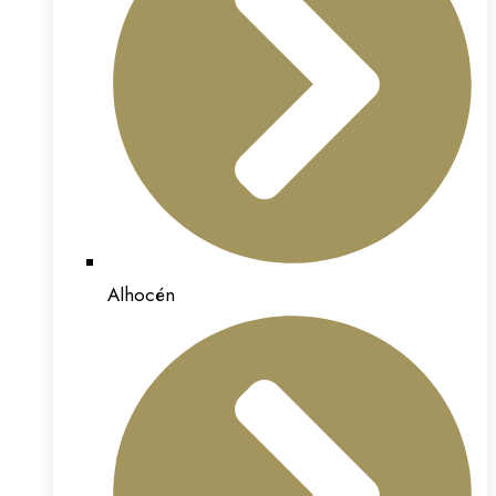
Alhocén