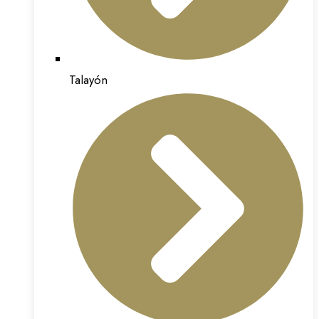
Talayón