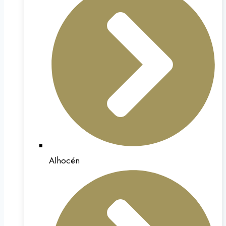
Alhocén