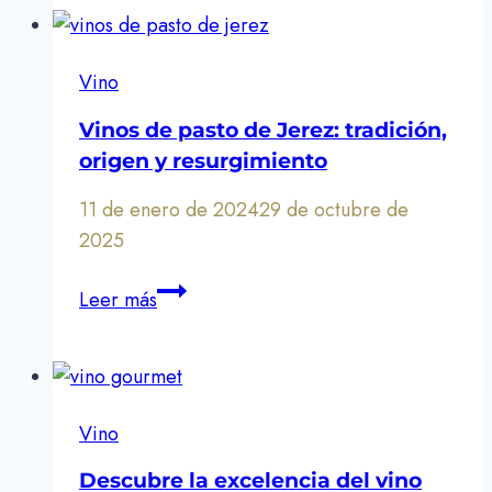
espumoso
vino
brut
Vino
y
sus
Vinos de pasto de Jerez: tradición,
secretos
origen y resurgimiento
11 de enero de 2024
29 de octubre de
2025
Vinos
Leer más
de
pasto
de
Jerez:
Vino
tradición,
origen
Descubre la excelencia del vino