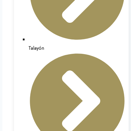
Talayón