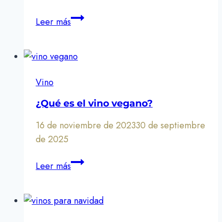
Bodega
Leer más
Miguel
Domecq:
un
mundo
Vino
de
vinos
¿Qué es el vino vegano?
buenos
16 de noviembre de 2023
30 de septiembre
y
de 2025
auténticos
¿Qué
Leer más
es
el
vino
vegano?