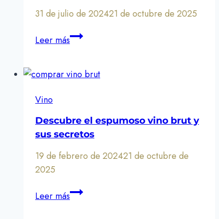
31 de julio de 2024
21 de octubre de 2025
Este
Leer más
vino
cambiará
tu
opinión
Vino
sobre
el
Descubre el espumoso vino brut y
vino
sus secretos
rosado
19 de febrero de 2024
21 de octubre de
2025
Descubre
Leer más
el