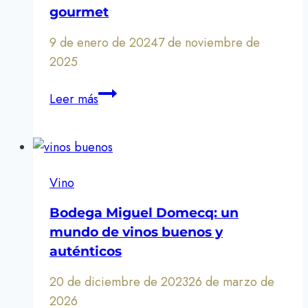
y
gourmet
resurgimiento
9 de enero de 2024
7 de noviembre de
2025
Descubre
Leer más
la
excelencia
del
vino
Vino
gourmet
Bodega Miguel Domecq: un
mundo de vinos buenos y
auténticos
20 de diciembre de 2023
26 de marzo de
2026