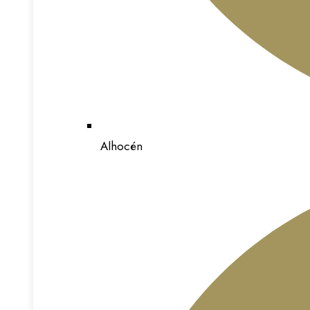
Alhocén