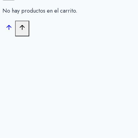
No hay productos en el carrito.
Close
this
module
PON CÁDIZ EN TU COPA
¡Suscríbete a nuestro
Club
Premium
y consigue el
mejor
descuento
para tu primera
compra!