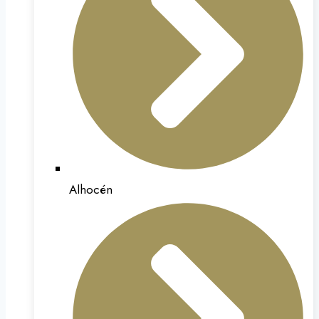
Alhocén