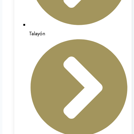
Talayón