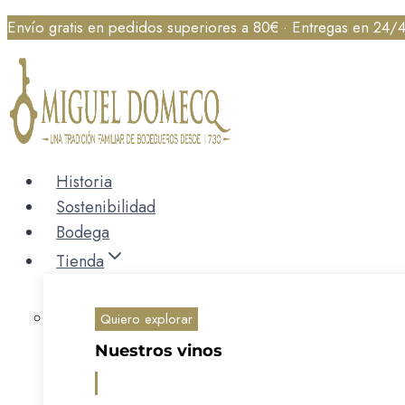
Saltar
Envío gratis en pedidos superiores a 80€ · Entregas en 24/
al
contenido
Historia
Sostenibilidad
Bodega
Tienda
Quiero explorar
Nuestros vinos