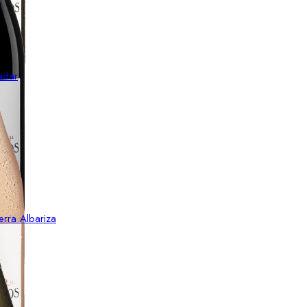
adar
erra Albariza