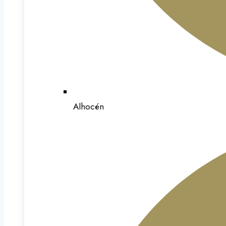
Alhocén