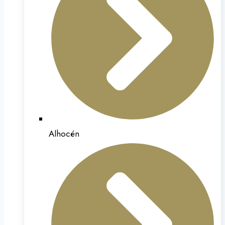
Alhocén