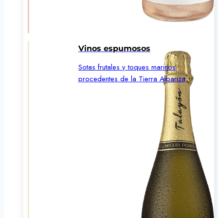
Vinos espumosos
Sotas frutales y toques marinos
procedentes de la Tierra Albariza