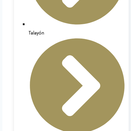
Talayón