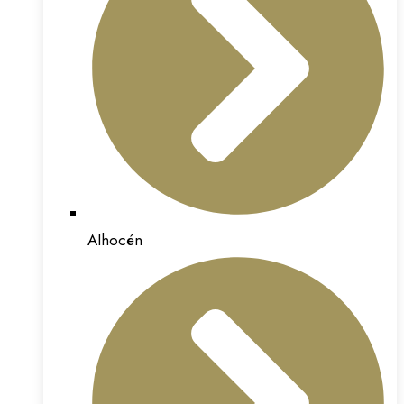
Alhocén