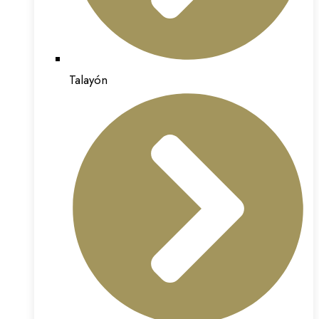
Talayón