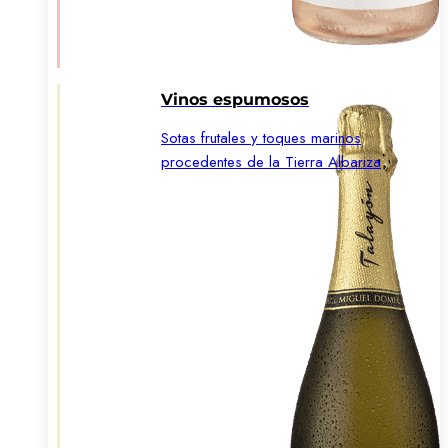
Vinos espumosos
Sotas frutales y toques marinos
procedentes de la Tierra Albariza