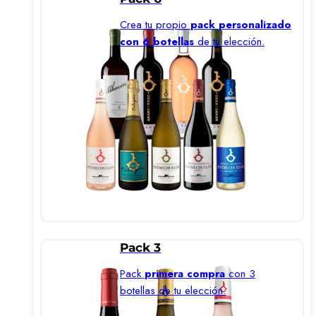
Crea tu propio
pack personalizado
con 6 botellas
de tu elección.
Pack 3
Pack
primera compra
con 3
botellas de tu elección.