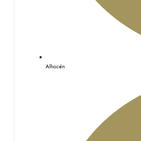
Alhocén