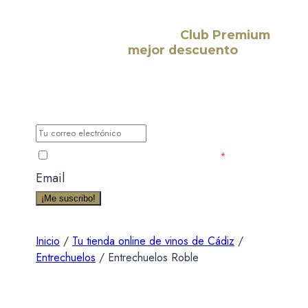
¡Suscríbete a nuestro
Club Premium
y consigue el
mejor descuento
para
tu primera compra!
Déjanos tu correo electrónico y te haremos llegar
todas las nuevas noticias, novedades y
promociones exclusivas para miembros.
He leído y acepto la Política de Privacidad
*
Email
¡Me suscribo!
Inicio
/
Tu tienda online de vinos de Cádiz
/
Entrechuelos
/
Entrechuelos Roble