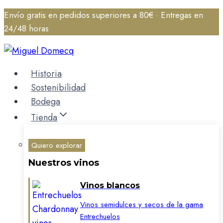
Saltar
Envío gratis en pedidos superiores a 80€ · Entregas en
al
24/48 horas
contenido
Historia
Sostenibilidad
Bodega
Tienda
Quiero explorar
Nuestros vinos
Vinos blancos
Vinos semidulces y secos de la gama
Entrechuelos