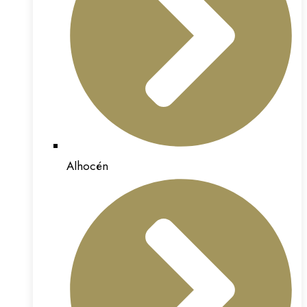
Alhocén