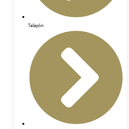
Talayón