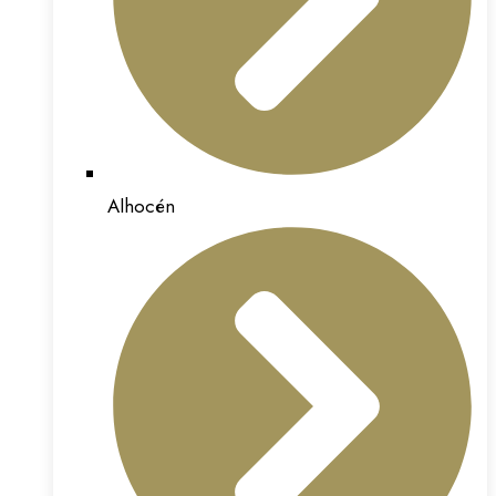
Alhocén