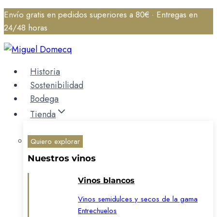
Saltar
Envío gratis en pedidos superiores a 80€ · Entregas en
al
24/48 horas
contenido
Historia
Sostenibilidad
Bodega
Tienda
Quiero explorar
Nuestros vinos
Vinos blancos
Vinos semidulces y secos de la gama
Entrechuelos