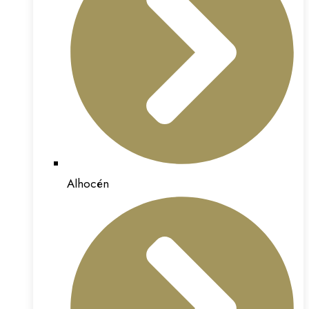
Alhocén