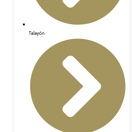
Talayón