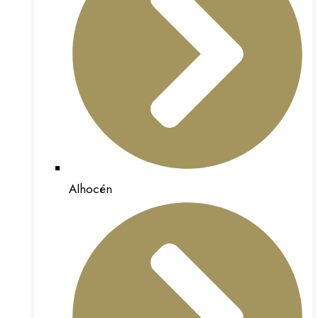
Alhocén