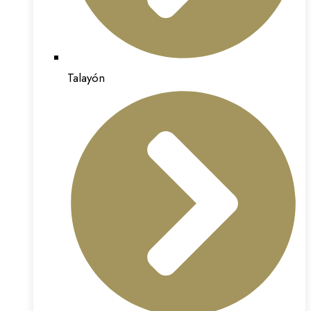
Talayón