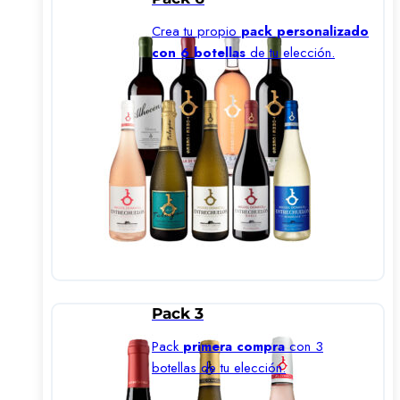
Crea tu propio
pack personalizado
con 6 botellas
de tu elección.
Pack 3
Pack
primera compra
con 3
botellas de tu elección.