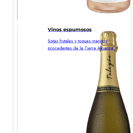
Vinos espumosos
Sotas frutales y toques marinos
procedentes de la Tierra Albariza