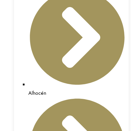
Alhocén