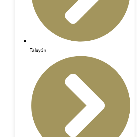
Talayón