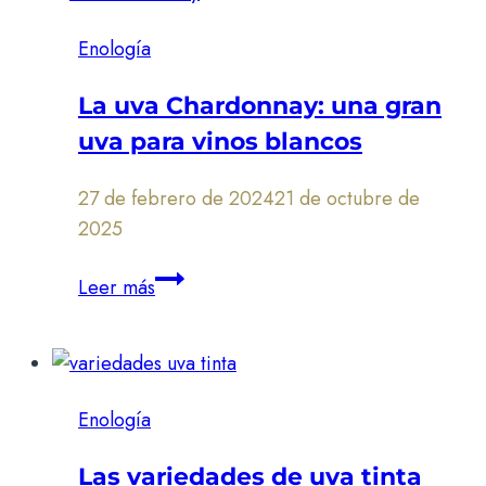
Enología
La uva Chardonnay: una gran
uva para vinos blancos
27 de febrero de 2024
21 de octubre de
2025
La
Leer más
uva
Chardonnay:
una
gran
Enología
uva
para
Las variedades de uva tinta