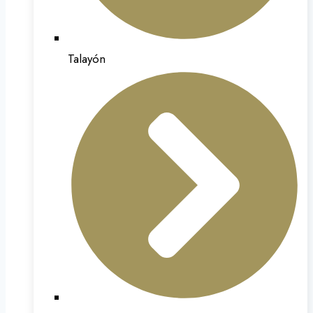
Talayón