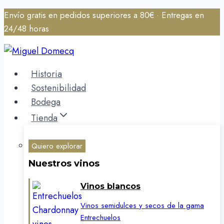
Saltar
Envío gratis en pedidos superiores a 80€ · Entregas en
al
24/48 horas
contenido
Historia
Sostenibilidad
Bodega
Tienda
Quiero explorar
Nuestros vinos
Vinos blancos
Vinos semidulces y secos de la gama
Entrechuelos