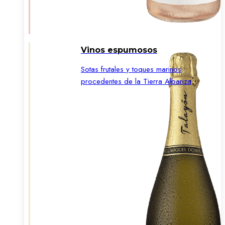
Vinos espumosos
Sotas frutales y toques marinos
procedentes de la Tierra Albariza