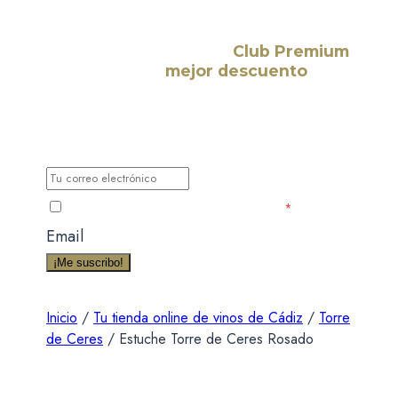
¡Suscríbete a nuestro
Club Premium
y consigue el
mejor descuento
para
tu primera compra!
Déjanos tu correo electrónico y te haremos llegar
todas las nuevas noticias, novedades y
promociones exclusivas para miembros.
He leído y acepto la Política de Privacidad
*
Email
¡Me suscribo!
Inicio
/
Tu tienda online de vinos de Cádiz
/
Torre
de Ceres
/
Estuche Torre de Ceres Rosado