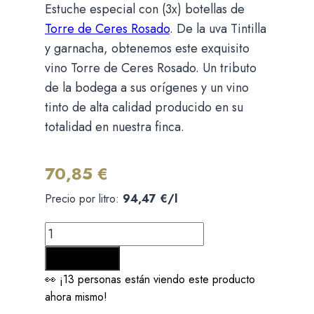
Estuche especial con (3x) botellas de
Torre de Ceres Rosado
. De la uva Tintilla
y garnacha, obtenemos este exquisito
vino Torre de Ceres Rosado. Un tributo
de la bodega a sus orígenes y un vino
tinto de alta calidad producido en su
totalidad en nuestra finca.
70,85
€
Precio por litro:
94,47
€
/l
Estuche
Torre
Añadir al carrito
de
👀 ¡13 personas están viendo este producto
Ceres
ahora mismo!
Rosado