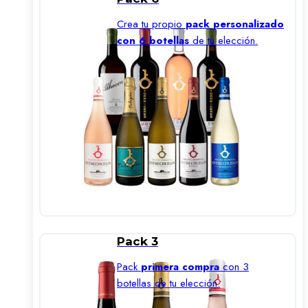
Crea tu propio
pack personalizado
con 6 botellas
de tu elección.
Pack 3
Pack
primera compra
con 3
botellas de tu elección.