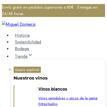
Saltar
Envío gratis en pedidos superiores a 80€ · Entregas en
al
24/48 horas
contenido
Historia
Sostenibilidad
Bodega
Tienda
Quiero explorar
Nuestros vinos
Vinos blancos
Vinos semidulces y secos de la gama
Entrechuelos