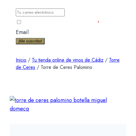
promociones exclusivas para miembros.
He leído y acepto la Política de Privacidad
*
Email
¡Me suscribo!
Inicio
/
Tu tienda online de vinos de Cádiz
/
Torre
de Ceres
/
Torre de Ceres Palomino