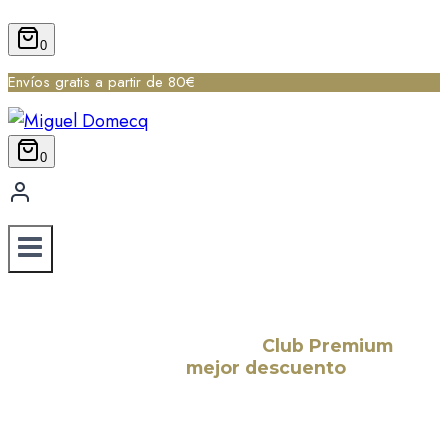
0
Envíos gratis a partir de 80€
0
¡Suscríbete a nuestro
Club Premium
y consigue el
mejor descuento
para
tu primera compra!
Déjanos tu correo electrónico y te haremos llegar
todas las nuevas noticias, novedades y