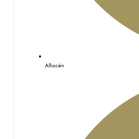
Alhocén