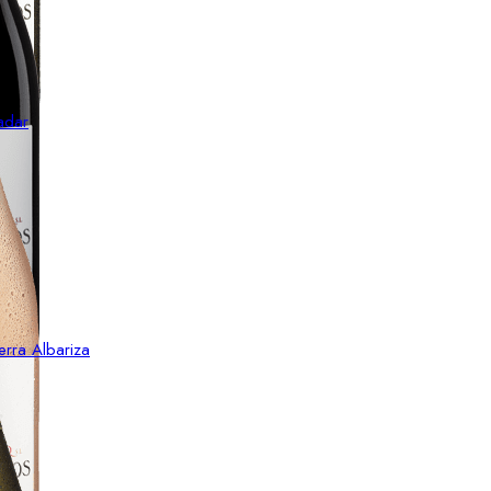
adar
erra Albariza