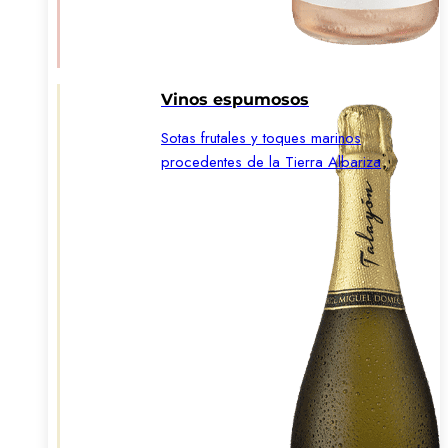
Vinos espumosos
Sotas frutales y toques marinos
procedentes de la Tierra Albariza