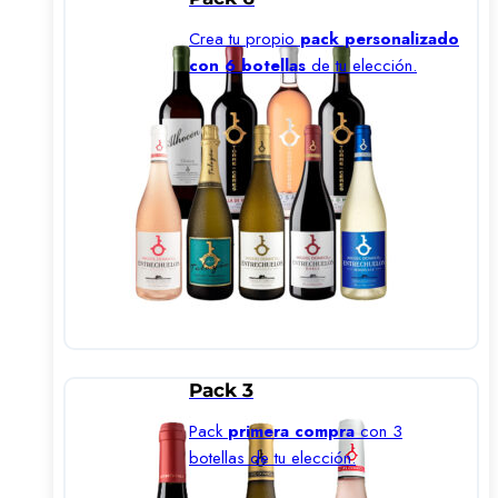
Crea tu propio
pack personalizado
con 6 botellas
de tu elección.
Pack 3
Pack
primera compra
con 3
botellas de tu elección.