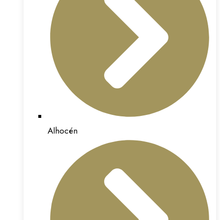
Alhocén