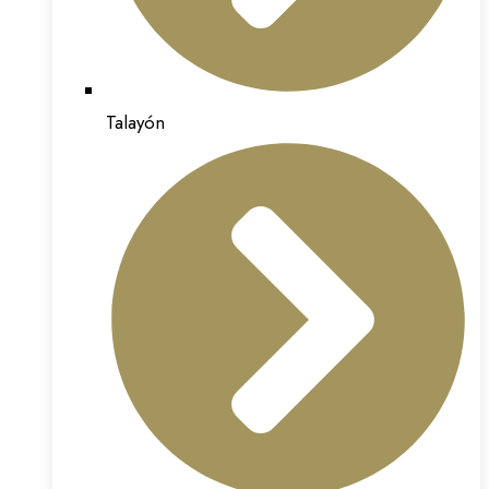
Talayón